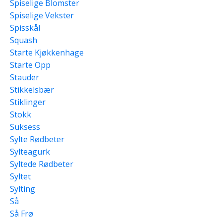
Spiselige Blomster
Spiselige Vekster
Spisskål
Squash
Starte Kjøkkenhage
Starte Opp
Stauder
Stikkelsbær
Stiklinger
Stokk
Suksess
Sylte Rødbeter
Sylteagurk
Syltede Rødbeter
Syltet
Sylting
Så
Så Frø