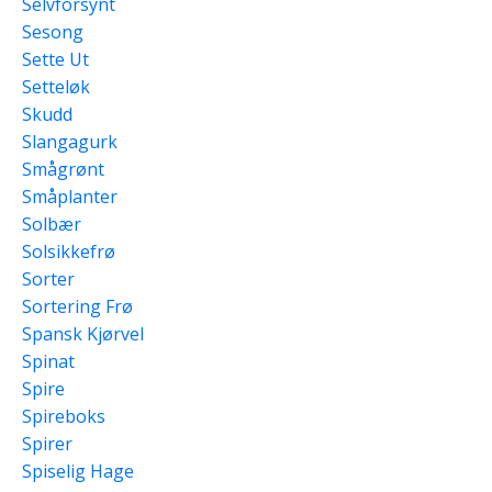
Selvforsynt
Sesong
Sette Ut
Setteløk
Skudd
Slangagurk
Smågrønt
Småplanter
Solbær
Solsikkefrø
Sorter
Sortering Frø
Spansk Kjørvel
Spinat
Spire
Spireboks
Spirer
Spiselig Hage