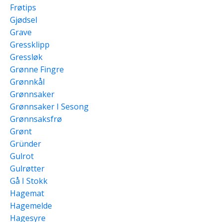
Frøtips
Gjødsel
Grave
Gressklipp
Gressløk
Grønne Fingre
Grønnkål
Grønnsaker
Grønnsaker I Sesong
Grønnsaksfrø
Grønt
Gründer
Gulrot
Gulrøtter
Gå I Stokk
Hagemat
Hagemelde
Hagesyre