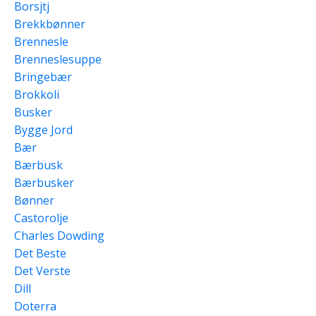
Borsjtj
Brekkbønner
Brennesle
Brenneslesuppe
Bringebær
Brokkoli
Busker
Bygge Jord
Bær
Bærbusk
Bærbusker
Bønner
Castorolje
Charles Dowding
Det Beste
Det Verste
Dill
Doterra