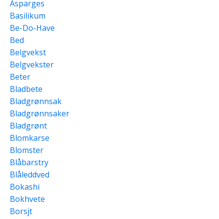
Asparges
Basilikum
Be-Do-Have
Bed
Belgvekst
Belgvekster
Beter
Bladbete
Bladgrønnsak
Bladgrønnsaker
Bladgrønt
Blomkarse
Blomster
Blåbarstry
Blåleddved
Bokashi
Bokhvete
Borsjt