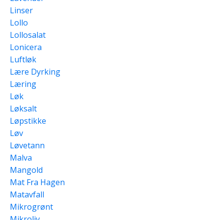
Linser
Lollo
Lollosalat
Lonicera
Luftløk
Lære Dyrking
Læring
Løk
Løksalt
Løpstikke
Løv
Løvetann
Malva
Mangold
Mat Fra Hagen
Matavfall
Mikrogrønt
Mikroliv