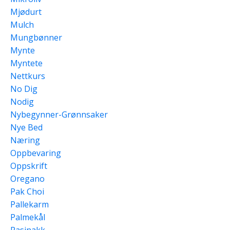
Mjødurt
Mulch
Mungbønner
Mynte
Myntete
Nettkurs
No Dig
Nodig
Nybegynner-Grønnsaker
Nye Bed
Næring
Oppbevaring
Oppskrift
Oregano
Pak Choi
Pallekarm
Palmekål
Pasinakk