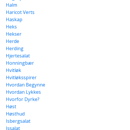
Halm
Haricot Verts
Haskap
Heks
Hekser
Herde
Herding
Hjertesalat
Honningbær
Hvitløk
Hvitløksspirer
Hvordan Begynne
Hvordan Lykkes
Hvorfor Dyrke?
Høst
Høsthud
Isbergsalat
Issalat