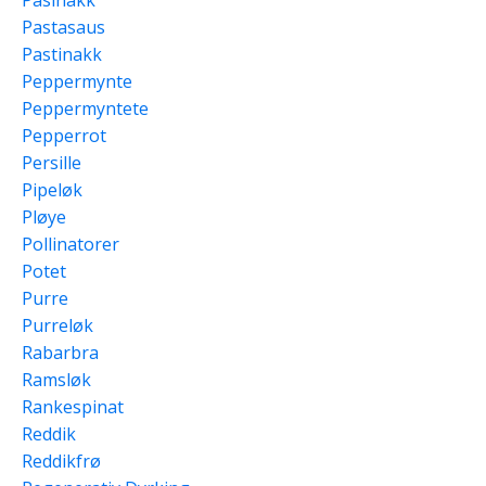
Pastasaus
Pastinakk
Peppermynte
Peppermyntete
Pepperrot
Persille
Pipeløk
Pløye
Pollinatorer
Potet
Purre
Purreløk
Rabarbra
Ramsløk
Rankespinat
Reddik
Reddikfrø