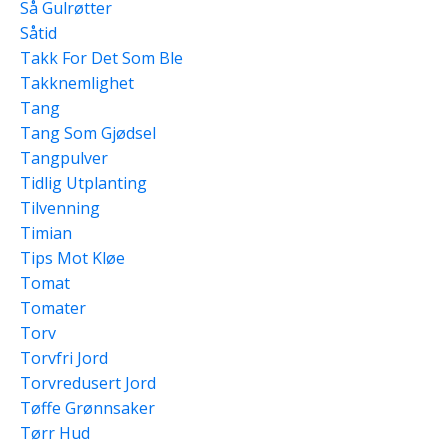
Så Gulrøtter
Såtid
Takk For Det Som Ble
Takknemlighet
Tang
Tang Som Gjødsel
Tangpulver
Tidlig Utplanting
Tilvenning
Timian
Tips Mot Kløe
Tomat
Tomater
Torv
Torvfri Jord
Torvredusert Jord
Tøffe Grønnsaker
Tørr Hud