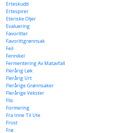
Erteskudd
Ertespirer
Eteriske Oljer
Evaluering
Favoritter
Favorittgrønnsak
Feil
Fennikel
Fermentering Av Matavfall
Flerårig Løk
Flerårig Urt
Flerårige Grønnsaker
Flerårige Vekster
Flis
Formering
Fra Inne Til Ute
Frost
Frø