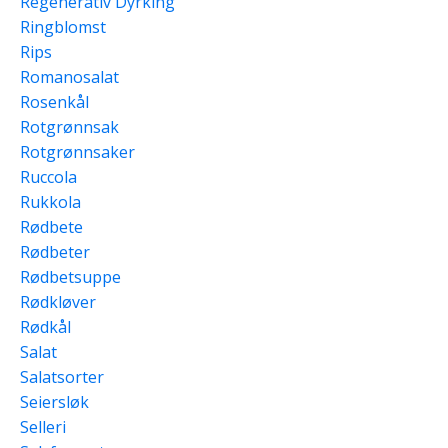
Regenerativ Dyrking
Ringblomst
Rips
Romanosalat
Rosenkål
Rotgrønnsak
Rotgrønnsaker
Ruccola
Rukkola
Rødbete
Rødbeter
Rødbetsuppe
Rødkløver
Rødkål
Salat
Salatsorter
Seiersløk
Selleri