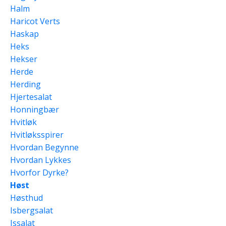
Halm
Haricot Verts
Haskap
Heks
Hekser
Herde
Herding
Hjertesalat
Honningbær
Hvitløk
Hvitløksspirer
Hvordan Begynne
Hvordan Lykkes
Hvorfor Dyrke?
Høst
Høsthud
Isbergsalat
Issalat