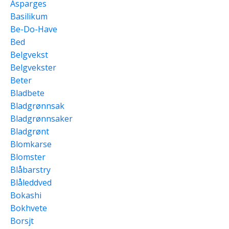
Asparges
Basilikum
Be-Do-Have
Bed
Belgvekst
Belgvekster
Beter
Bladbete
Bladgrønnsak
Bladgrønnsaker
Bladgrønt
Blomkarse
Blomster
Blåbarstry
Blåleddved
Bokashi
Bokhvete
Borsjt