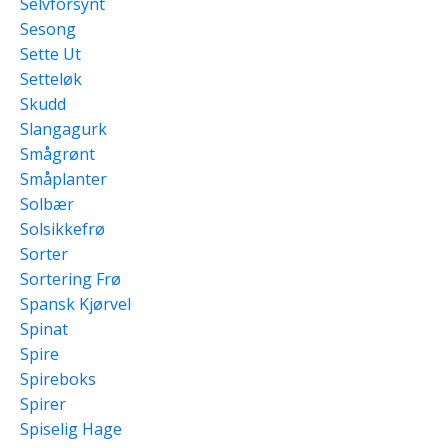
Selvforsynt
Sesong
Sette Ut
Setteløk
Skudd
Slangagurk
Smågrønt
Småplanter
Solbær
Solsikkefrø
Sorter
Sortering Frø
Spansk Kjørvel
Spinat
Spire
Spireboks
Spirer
Spiselig Hage