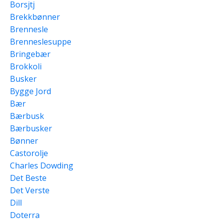
Borsjtj
Brekkbønner
Brennesle
Brenneslesuppe
Bringebær
Brokkoli
Busker
Bygge Jord
Bær
Bærbusk
Bærbusker
Bønner
Castorolje
Charles Dowding
Det Beste
Det Verste
Dill
Doterra