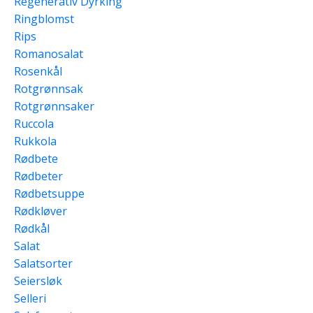
Regenerativ Dyrking
Ringblomst
Rips
Romanosalat
Rosenkål
Rotgrønnsak
Rotgrønnsaker
Ruccola
Rukkola
Rødbete
Rødbeter
Rødbetsuppe
Rødkløver
Rødkål
Salat
Salatsorter
Seiersløk
Selleri