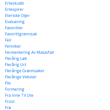
Erteskudd
Ertespirer
Eteriske Oljer
Evaluering
Favoritter
Favorittgrønnsak
Feil
Fennikel
Fermentering Av Matavfall
Flerårig Løk
Flerårig Urt
Flerårige Grønnsaker
Flerårige Vekster
Flis
Formering
Fra Inne Til Ute
Frost
Frø