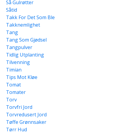
Så Gulrøtter
Såtid
Takk For Det Som Ble
Takknemlighet
Tang
Tang Som Gjødsel
Tangpulver
Tidlig Utplanting
Tilvenning
Timian
Tips Mot Kløe
Tomat
Tomater
Torv
Torvfri Jord
Torvredusert Jord
Tøffe Grønnsaker
Tørr Hud