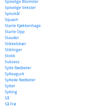
Spiselige Blomster
Spiselige Vekster
Spisskål
Squash
Starte Kjøkkenhage
Starte Opp
Stauder
Stikkelsbær
Stiklinger
Stokk
Suksess
Sylte Rødbeter
Sylteagurk
Syltede Rødbeter
Syltet
Sylting
Så
Så Frø