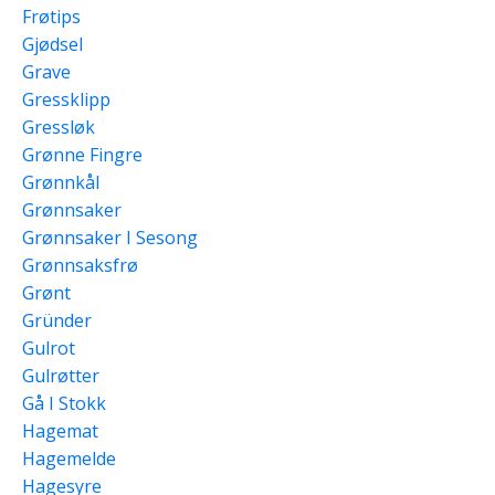
Frøtips
Gjødsel
Grave
Gressklipp
Gressløk
Grønne Fingre
Grønnkål
Grønnsaker
Grønnsaker I Sesong
Grønnsaksfrø
Grønt
Gründer
Gulrot
Gulrøtter
Gå I Stokk
Hagemat
Hagemelde
Hagesyre