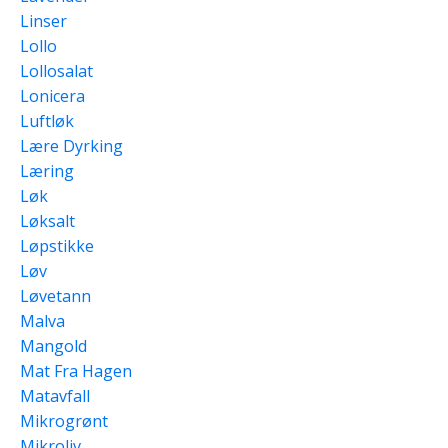
Linser
Lollo
Lollosalat
Lonicera
Luftløk
Lære Dyrking
Læring
Løk
Løksalt
Løpstikke
Løv
Løvetann
Malva
Mangold
Mat Fra Hagen
Matavfall
Mikrogrønt
Mikroliv