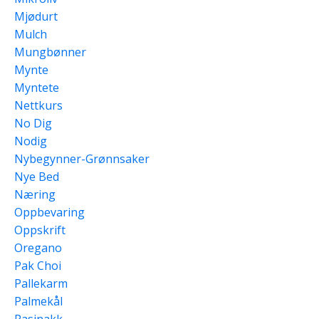
Mjødurt
Mulch
Mungbønner
Mynte
Myntete
Nettkurs
No Dig
Nodig
Nybegynner-Grønnsaker
Nye Bed
Næring
Oppbevaring
Oppskrift
Oregano
Pak Choi
Pallekarm
Palmekål
Pasinakk