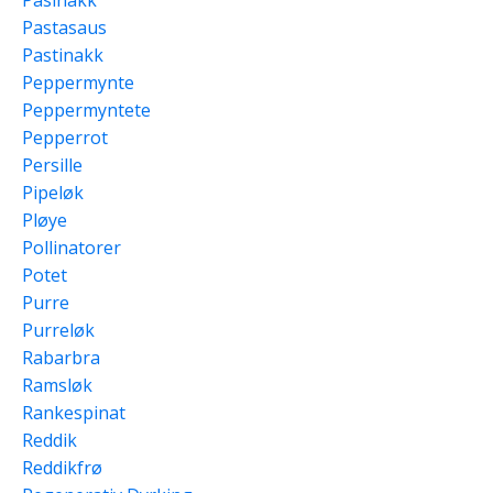
Pastasaus
Pastinakk
Peppermynte
Peppermyntete
Pepperrot
Persille
Pipeløk
Pløye
Pollinatorer
Potet
Purre
Purreløk
Rabarbra
Ramsløk
Rankespinat
Reddik
Reddikfrø