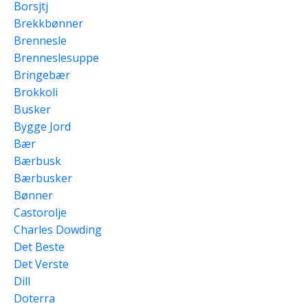
Borsjtj
Brekkbønner
Brennesle
Brenneslesuppe
Bringebær
Brokkoli
Busker
Bygge Jord
Bær
Bærbusk
Bærbusker
Bønner
Castorolje
Charles Dowding
Det Beste
Det Verste
Dill
Doterra