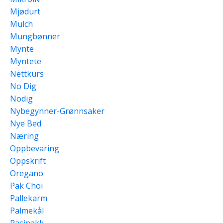
Mjødurt
Mulch
Mungbønner
Mynte
Myntete
Nettkurs
No Dig
Nodig
Nybegynner-Grønnsaker
Nye Bed
Næring
Oppbevaring
Oppskrift
Oregano
Pak Choi
Pallekarm
Palmekål
Pasinakk