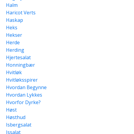
Halm
Haricot Verts
Haskap
Heks
Hekser
Herde
Herding
Hjertesalat
Honningbær
Hvitløk
Hvitløksspirer
Hvordan Begynne
Hvordan Lykkes
Hvorfor Dyrke?
Høst
Høsthud
Isbergsalat
Issalat