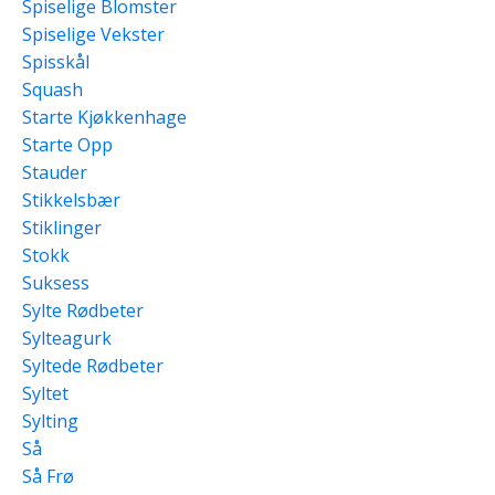
Spiselige Blomster
Spiselige Vekster
Spisskål
Squash
Starte Kjøkkenhage
Starte Opp
Stauder
Stikkelsbær
Stiklinger
Stokk
Suksess
Sylte Rødbeter
Sylteagurk
Syltede Rødbeter
Syltet
Sylting
Så
Så Frø