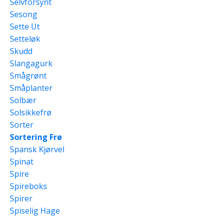
Selvforsynt
Sesong
Sette Ut
Setteløk
Skudd
Slangagurk
Smågrønt
Småplanter
Solbær
Solsikkefrø
Sorter
Sortering Frø
Spansk Kjørvel
Spinat
Spire
Spireboks
Spirer
Spiselig Hage