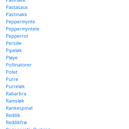
Pastasaus
Pastinakk
Peppermynte
Peppermyntete
Pepperrot
Persille
Pipeløk
Pløye
Pollinatorer
Potet
Purre
Purreløk
Rabarbra
Ramsløk
Rankespinat
Reddik
Reddikfrø