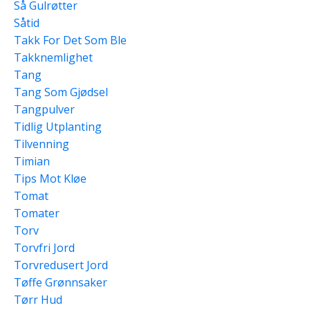
Så Gulrøtter
Såtid
Takk For Det Som Ble
Takknemlighet
Tang
Tang Som Gjødsel
Tangpulver
Tidlig Utplanting
Tilvenning
Timian
Tips Mot Kløe
Tomat
Tomater
Torv
Torvfri Jord
Torvredusert Jord
Tøffe Grønnsaker
Tørr Hud