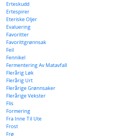
Erteskudd
Ertespirer
Eteriske Oljer
Evaluering
Favoritter
Favorittgrønnsak
Feil
Fennikel
Fermentering Av Matavfall
Flerårig Løk
Flerårig Urt
Flerårige Grønnsaker
Flerårige Vekster
Flis
Formering
Fra Inne Til Ute
Frost
Frø