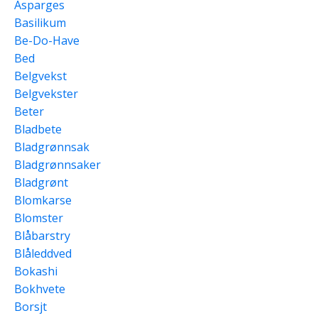
Asparges
Basilikum
Be-Do-Have
Bed
Belgvekst
Belgvekster
Beter
Bladbete
Bladgrønnsak
Bladgrønnsaker
Bladgrønt
Blomkarse
Blomster
Blåbarstry
Blåleddved
Bokashi
Bokhvete
Borsjt