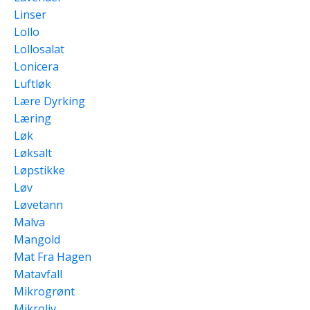
Linser
Lollo
Lollosalat
Lonicera
Luftløk
Lære Dyrking
Læring
Løk
Løksalt
Løpstikke
Løv
Løvetann
Malva
Mangold
Mat Fra Hagen
Matavfall
Mikrogrønt
Mikroliv