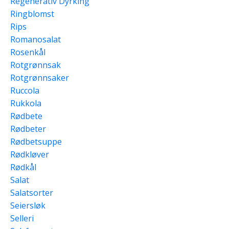
Regenerativ Dyrking
Ringblomst
Rips
Romanosalat
Rosenkål
Rotgrønnsak
Rotgrønnsaker
Ruccola
Rukkola
Rødbete
Rødbeter
Rødbetsuppe
Rødkløver
Rødkål
Salat
Salatsorter
Seiersløk
Selleri