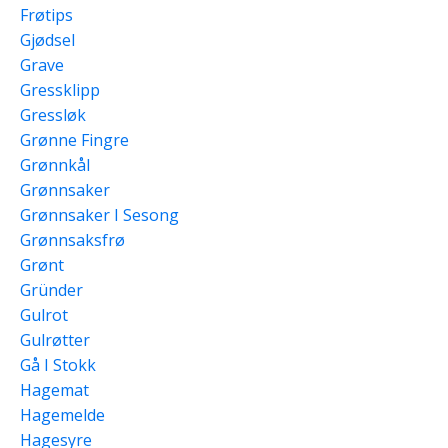
Frøtips
Gjødsel
Grave
Gressklipp
Gressløk
Grønne Fingre
Grønnkål
Grønnsaker
Grønnsaker I Sesong
Grønnsaksfrø
Grønt
Gründer
Gulrot
Gulrøtter
Gå I Stokk
Hagemat
Hagemelde
Hagesyre