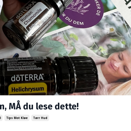
n, MÅ du lese dette!
l
Tips Mot Kløe
Tørr Hud