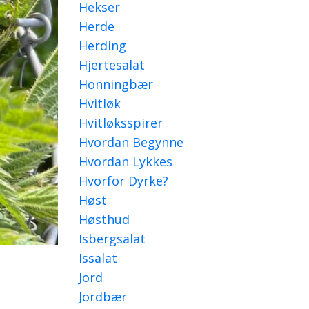
Hekser
Herde
Herding
Hjertesalat
Honningbær
Hvitløk
Hvitløksspirer
Hvordan Begynne
Hvordan Lykkes
Hvorfor Dyrke?
Høst
Høsthud
Isbergsalat
Issalat
Jord
Jordbær