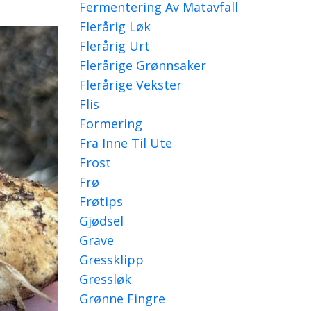
Fermentering Av Matavfall
Flerårig Løk
Flerårig Urt
Flerårige Grønnsaker
Flerårige Vekster
Flis
Formering
Fra Inne Til Ute
Frost
Frø
Frøtips
Gjødsel
Grave
Gressklipp
Gressløk
Grønne Fingre