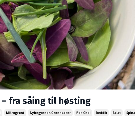
 fra såing til høsting
d
Mikrogrønt
Nybegynner-Grønnsaker
Pak Choi
Reddik
Salat
Spin