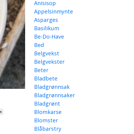
Anisisop
Appelsinmynte
Asparges
Basilikum
Be-Do-Have
Bed
Belgvekst
Belgvekster
Beter
Bladbete
Bladgrønnsak
Bladgrønnsaker
Bladgrønt
Blomkarse
at
Blomster
Blåbarstry