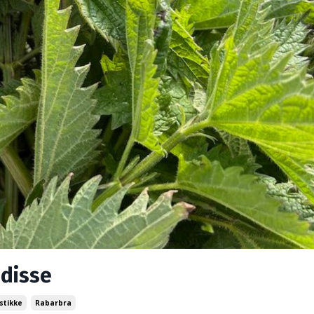
 disse
stikke
Rabarbra