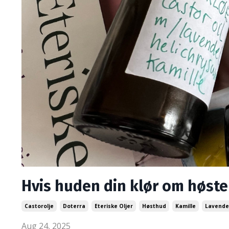
Hvis huden din klør om høste
Castorolje
Doterra
Eteriske Oljer
Høsthud
Kamille
Lavende
Aug 24, 2025