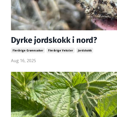
Dyrke jordskokk i nord?
Flerårige Grønnsaker
Flerårige Vekster
Jordskokk
Aug 16, 2025