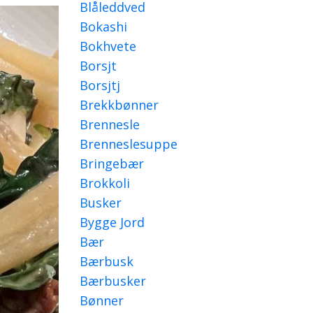
Blåleddved
Bokashi
Bokhvete
Borsjt
Borsjtj
Brekkbønner
Brennesle
Brenneslesuppe
Bringebær
Brokkoli
Busker
Bygge Jord
Bær
Bærbusk
Bærbusker
Bønner