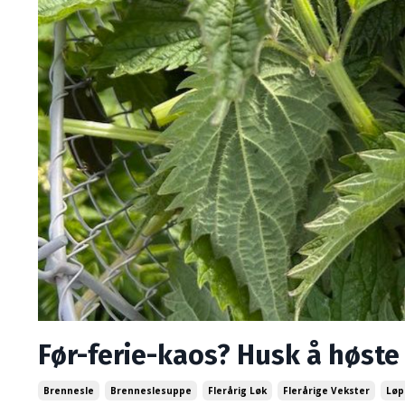
Før-ferie-kaos? Husk å høste
Brennesle
Brenneslesuppe
Flerårig Løk
Flerårige Vekster
Løp