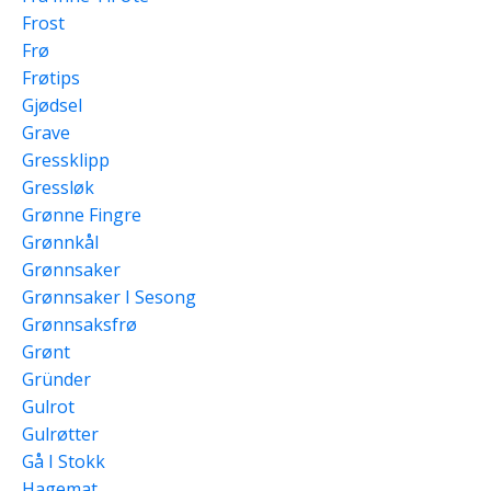
Frost
Frø
Frøtips
Gjødsel
Grave
Gressklipp
Gressløk
Grønne Fingre
Grønnkål
Grønnsaker
Grønnsaker I Sesong
Grønnsaksfrø
Grønt
Gründer
Gulrot
Gulrøtter
Gå I Stokk
Hagemat