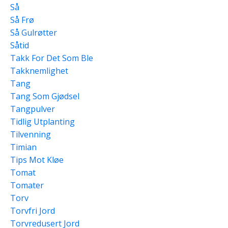
Så
Så Frø
Så Gulrøtter
Såtid
Takk For Det Som Ble
Takknemlighet
Tang
Tang Som Gjødsel
Tangpulver
Tidlig Utplanting
Tilvenning
Timian
Tips Mot Kløe
Tomat
Tomater
Torv
Torvfri Jord
Torvredusert Jord