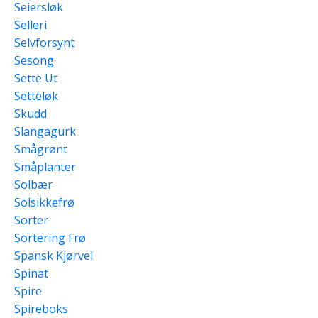
Seiersløk
Selleri
Selvforsynt
Sesong
Sette Ut
Setteløk
Skudd
Slangagurk
Smågrønt
Småplanter
Solbær
Solsikkefrø
Sorter
Sortering Frø
Spansk Kjørvel
Spinat
Spire
Spireboks