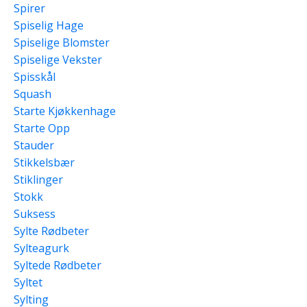
Spirer
Spiselig Hage
Spiselige Blomster
Spiselige Vekster
Spisskål
Squash
Starte Kjøkkenhage
Starte Opp
Stauder
Stikkelsbær
Stiklinger
Stokk
Suksess
Sylte Rødbeter
Sylteagurk
Syltede Rødbeter
Syltet
Sylting