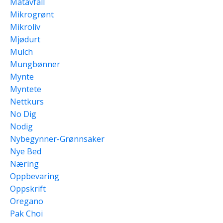
Matavfall
Mikrogrønt
Mikroliv
Mjødurt
Mulch
Mungbønner
Mynte
Myntete
Nettkurs
No Dig
Nodig
Nybegynner-Grønnsaker
Nye Bed
Næring
Oppbevaring
Oppskrift
Oregano
Pak Choi