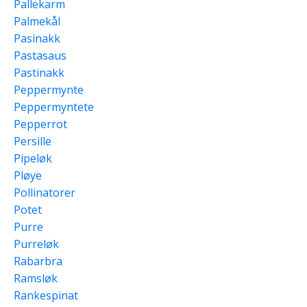
Pallekarm
Palmekål
Pasinakk
Pastasaus
Pastinakk
Peppermynte
Peppermyntete
Pepperrot
Persille
Pipeløk
Pløye
Pollinatorer
Potet
Purre
Purreløk
Rabarbra
Ramsløk
Rankespinat