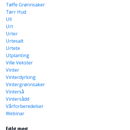
Tøffe Grønnsaker
Tørr Hud
Ull
Urt
Urter
Urtesalt
Urtete
Utplanting
Ville Vekster
Vinter
Vinterdyrking
Vintergrønnsaker
Vinterså
Vintersådd
Vårforberedelser
Webinar
Følg meg