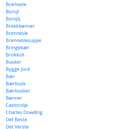
Bokhvete
Borsjt
Borsjtj
Brekkbønner
Brennesle
Brenneslesuppe
Bringebær
Brokkoli
Busker
Bygge Jord
Bær
Bærbusk
Bærbusker
Bønner
Castorolje
Charles Dowding
Det Beste
Det Verste