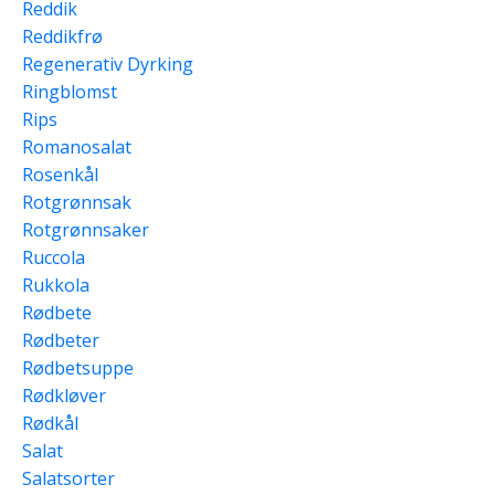
Reddik
Reddikfrø
Regenerativ Dyrking
Ringblomst
Rips
Romanosalat
Rosenkål
Rotgrønnsak
Rotgrønnsaker
Ruccola
Rukkola
Rødbete
Rødbeter
Rødbetsuppe
Rødkløver
Rødkål
Salat
Salatsorter