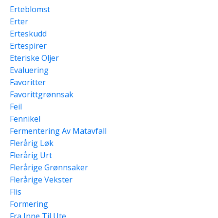
Erteblomst
Erter
Erteskudd
Ertespirer
Eteriske Oljer
Evaluering
Favoritter
Favorittgrønnsak
Feil
Fennikel
Fermentering Av Matavfall
Flerårig Løk
Flerårig Urt
Flerårige Grønnsaker
Flerårige Vekster
Flis
Formering
Fra Inne Til Ute