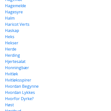
Hagemelde
Hagesyre
Halm
Haricot Verts
Haskap
Heks
Hekser
Herde
Herding
Hjertesalat
Honningbær
Hvitløk
Hvitløksspirer
Hvordan Begynne
Hvordan Lykkes
Hvorfor Dyrke?
Høst
Høsthud