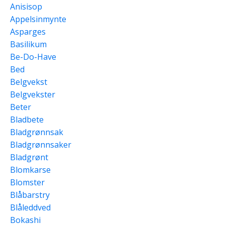
Anisisop
Appelsinmynte
Asparges
Basilikum
Be-Do-Have
Bed
Belgvekst
Belgvekster
Beter
Bladbete
Bladgrønnsak
Bladgrønnsaker
Bladgrønt
Blomkarse
Blomster
Blåbarstry
Blåleddved
Bokashi