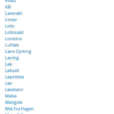
Kvass
Kål
Lavendel
Linser
Lollo
Lollosalat
Lonicera
Luftløk
Lære Dyrking
Læring
Løk
Løksalt
Løpstikke
Løv
Løvetann
Malva
Mangold
Mat Fra Hagen