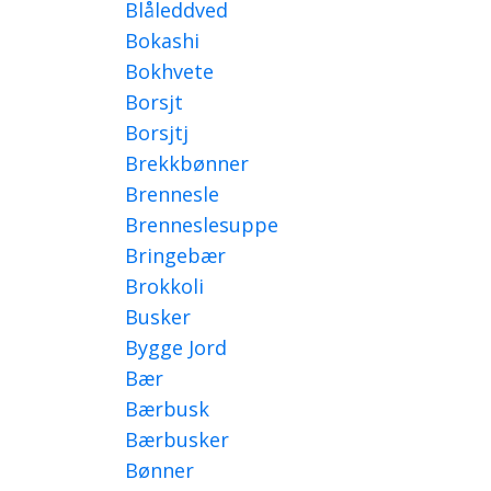
Blåleddved
Bokashi
Bokhvete
Borsjt
Borsjtj
Brekkbønner
Brennesle
Brenneslesuppe
Bringebær
Brokkoli
Busker
Bygge Jord
Bær
Bærbusk
Bærbusker
Bønner