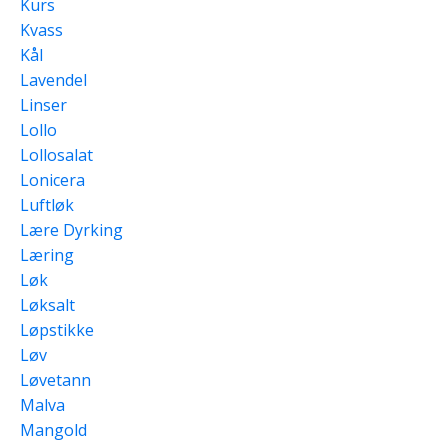
Kurs
Kvass
Kål
Lavendel
Linser
Lollo
Lollosalat
Lonicera
Luftløk
Lære Dyrking
Læring
Løk
Løksalt
Løpstikke
Løv
Løvetann
Malva
Mangold