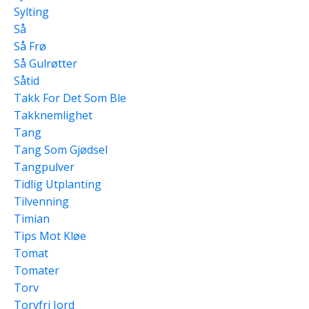
Sylting
Så
Så Frø
Så Gulrøtter
Såtid
Takk For Det Som Ble
Takknemlighet
Tang
Tang Som Gjødsel
Tangpulver
Tidlig Utplanting
Tilvenning
Timian
Tips Mot Kløe
Tomat
Tomater
Torv
Torvfri Jord