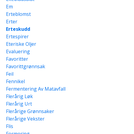
Em
Erteblomst
Erter
Erteskudd
Ertespirer
Eteriske Oljer
Evaluering
Favoritter
Favorittgrønnsak
Feil
Fennikel
Fermentering Av Matavfall
Flerårig Løk
Flerårig Urt
Flerårige Grønnsaker
Flerårige Vekster
Flis
Formering