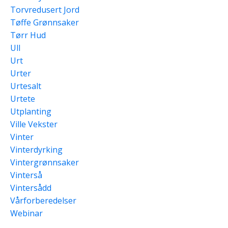
Torvredusert Jord
Tøffe Grønnsaker
Tørr Hud
Ull
Urt
Urter
Urtesalt
Urtete
Utplanting
Ville Vekster
Vinter
Vinterdyrking
Vintergrønnsaker
Vinterså
Vintersådd
Vårforberedelser
Webinar