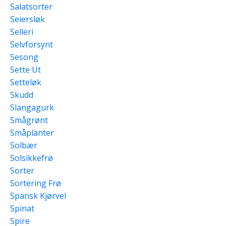
Salatsorter
Seiersløk
Selleri
Selvforsynt
Sesong
Sette Ut
Setteløk
Skudd
Slangagurk
Smågrønt
Småplanter
Solbær
Solsikkefrø
Sorter
Sortering Frø
Spansk Kjørvel
Spinat
Spire