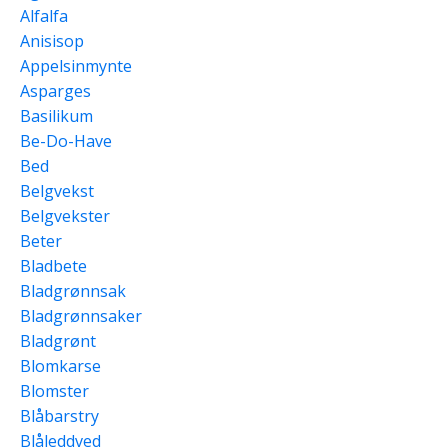
Alfalfa
Anisisop
Appelsinmynte
Asparges
Basilikum
Be-Do-Have
Bed
Belgvekst
Belgvekster
Beter
Bladbete
Bladgrønnsak
Bladgrønnsaker
Bladgrønt
Blomkarse
Blomster
Blåbarstry
Blåleddved