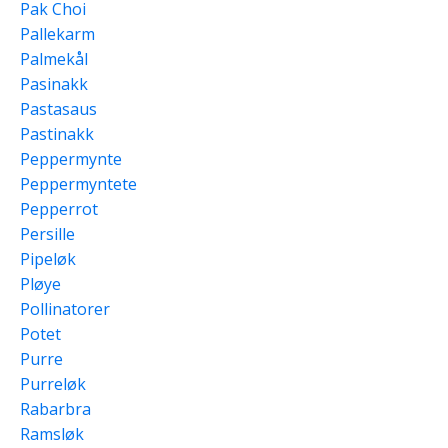
Pak Choi
Pallekarm
Palmekål
Pasinakk
Pastasaus
Pastinakk
Peppermynte
Peppermyntete
Pepperrot
Persille
Pipeløk
Pløye
Pollinatorer
Potet
Purre
Purreløk
Rabarbra
Ramsløk