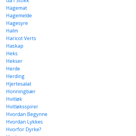
Gå I Stokk
Hagemat
Hagemelde
Hagesyre
Halm
Haricot Verts
Haskap
Heks
Hekser
Herde
Herding
Hjertesalat
Honningbær
Hvitløk
Hvitløksspirer
Hvordan Begynne
Hvordan Lykkes
Hvorfor Dyrke?