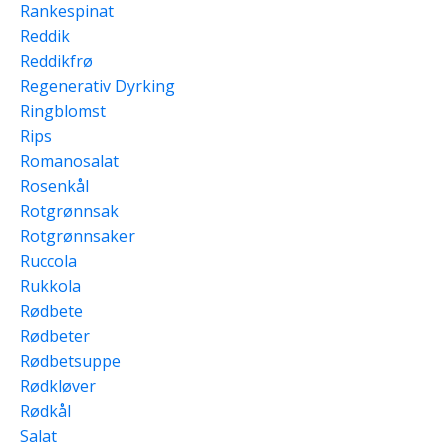
Rankespinat
Reddik
Reddikfrø
Regenerativ Dyrking
Ringblomst
Rips
Romanosalat
Rosenkål
Rotgrønnsak
Rotgrønnsaker
Ruccola
Rukkola
Rødbete
Rødbeter
Rødbetsuppe
Rødkløver
Rødkål
Salat