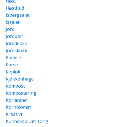
Høst
Høsthud
Isbergsalat
Issalat
Jord
Jordbær
Jorddekke
Jordskokk
Kamille
Karse
Kepløk
Kjøkkenhage
Kompost
Kompostering
Koriander
Kornblomst
Kreativt
Kunnskap Om Tang