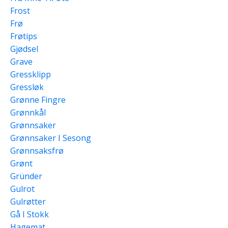
Frost
Frø
Frøtips
Gjødsel
Grave
Gressklipp
Gressløk
Grønne Fingre
Grønnkål
Grønnsaker
Grønnsaker I Sesong
Grønnsaksfrø
Grønt
Gründer
Gulrot
Gulrøtter
Gå I Stokk
Hagemat