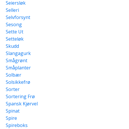
Seiersløk
Selleri
Selvforsynt
Sesong
Sette Ut
Setteløk
Skudd
Slangagurk
Smågrønt
Småplanter
Solbær
Solsikkefrø
Sorter
Sortering Frø
Spansk Kjørvel
Spinat
Spire
Spireboks