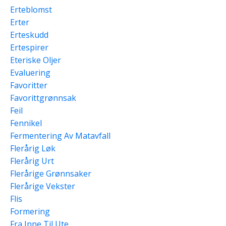
Erteblomst
Erter
Erteskudd
Ertespirer
Eteriske Oljer
Evaluering
Favoritter
Favorittgrønnsak
Feil
Fennikel
Fermentering Av Matavfall
Flerårig Løk
Flerårig Urt
Flerårige Grønnsaker
Flerårige Vekster
Flis
Formering
Fra Inne Til Ute