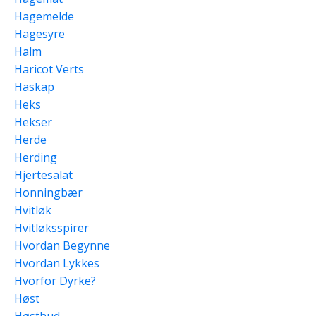
Hagemelde
Hagesyre
Halm
Haricot Verts
Haskap
Heks
Hekser
Herde
Herding
Hjertesalat
Honningbær
Hvitløk
Hvitløksspirer
Hvordan Begynne
Hvordan Lykkes
Hvorfor Dyrke?
Høst
Høsthud