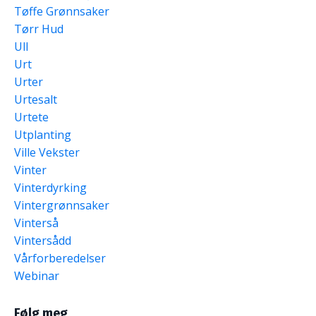
Tøffe Grønnsaker
Tørr Hud
Ull
Urt
Urter
Urtesalt
Urtete
Utplanting
Ville Vekster
Vinter
Vinterdyrking
Vintergrønnsaker
Vinterså
Vintersådd
Vårforberedelser
Webinar
Følg meg