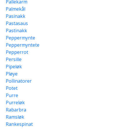
Pallekarm
Palmekål
Pasinakk
Pastasaus
Pastinakk
Peppermynte
Peppermyntete
Pepperrot
Persille
Pipeløk
Pløye
Pollinatorer
Potet
Purre
Purreløk
Rabarbra
Ramsløk
Rankespinat