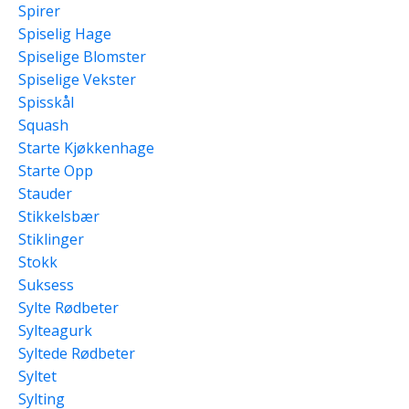
Spirer
Spiselig Hage
Spiselige Blomster
Spiselige Vekster
Spisskål
Squash
Starte Kjøkkenhage
Starte Opp
Stauder
Stikkelsbær
Stiklinger
Stokk
Suksess
Sylte Rødbeter
Sylteagurk
Syltede Rødbeter
Syltet
Sylting