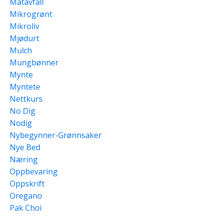
Matavfall
Mikrogrønt
Mikroliv
Mjødurt
Mulch
Mungbønner
Mynte
Myntete
Nettkurs
No Dig
Nodig
Nybegynner-Grønnsaker
Nye Bed
Næring
Oppbevaring
Oppskrift
Oregano
Pak Choi