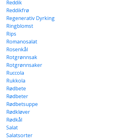
Reddik
Reddikfrø
Regenerativ Dyrking
Ringblomst
Rips
Romanosalat
Rosenkål
Rotgrønnsak
Rotgrønnsaker
Ruccola
Rukkola
Rødbete
Rødbeter
Rødbetsuppe
Rødkløver
Rødkål
Salat
Salatsorter