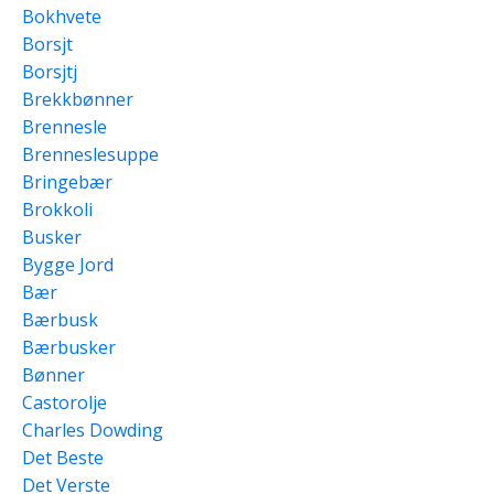
Bokhvete
Borsjt
Borsjtj
Brekkbønner
Brennesle
Brenneslesuppe
Bringebær
Brokkoli
Busker
Bygge Jord
Bær
Bærbusk
Bærbusker
Bønner
Castorolje
Charles Dowding
Det Beste
Det Verste