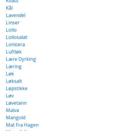
Kvass
Kål
Lavendel
Linser
Lollo
Lollosalat
Lonicera
Luftløk
Lære Dyrking
Læring
Løk
Løksalt
Løpstikke
Løv
Løvetann
Malva
Mangold
Mat Fra Hagen