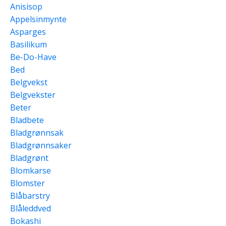
Anisisop
Appelsinmynte
Asparges
Basilikum
Be-Do-Have
Bed
Belgvekst
Belgvekster
Beter
Bladbete
Bladgrønnsak
Bladgrønnsaker
Bladgrønt
Blomkarse
Blomster
Blåbarstry
Blåleddved
Bokashi