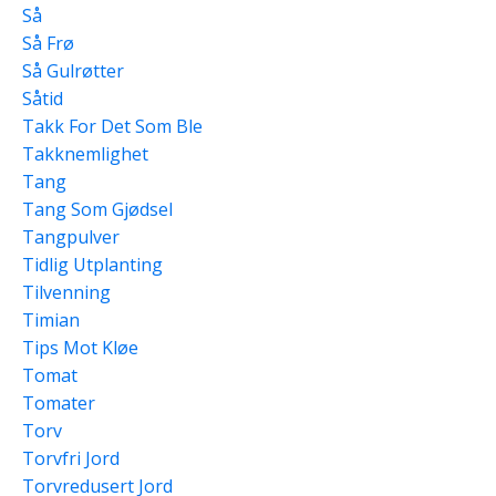
Så
Så Frø
Så Gulrøtter
Såtid
Takk For Det Som Ble
Takknemlighet
Tang
Tang Som Gjødsel
Tangpulver
Tidlig Utplanting
Tilvenning
Timian
Tips Mot Kløe
Tomat
Tomater
Torv
Torvfri Jord
Torvredusert Jord