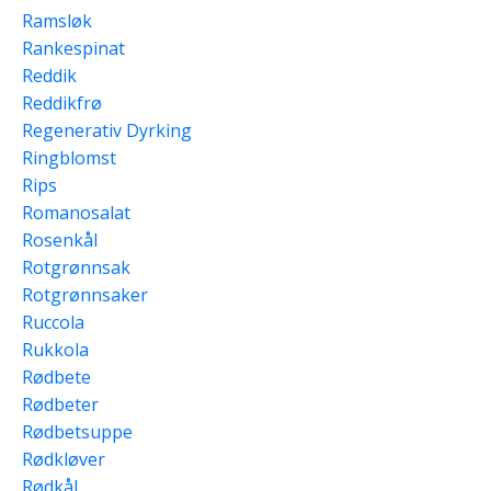
Ramsløk
Rankespinat
Reddik
Reddikfrø
Regenerativ Dyrking
Ringblomst
Rips
Romanosalat
Rosenkål
Rotgrønnsak
Rotgrønnsaker
Ruccola
Rukkola
Rødbete
Rødbeter
Rødbetsuppe
Rødkløver
Rødkål