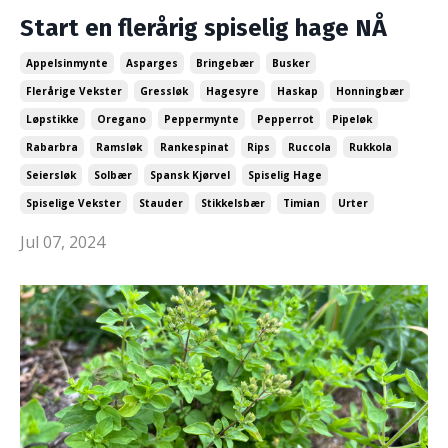
Start en flerårig spiselig hage NÅ
Appelsinmynte
Asparges
Bringebær
Busker
Flerårige Vekster
Gressløk
Hagesyre
Haskap
Honningbær
Løpstikke
Oregano
Peppermynte
Pepperrot
Pipeløk
Rabarbra
Ramsløk
Rankespinat
Rips
Ruccola
Rukkola
Seiersløk
Solbær
Spansk Kjørvel
Spiselig Hage
Spiselige Vekster
Stauder
Stikkelsbær
Timian
Urter
Jul 07, 2024