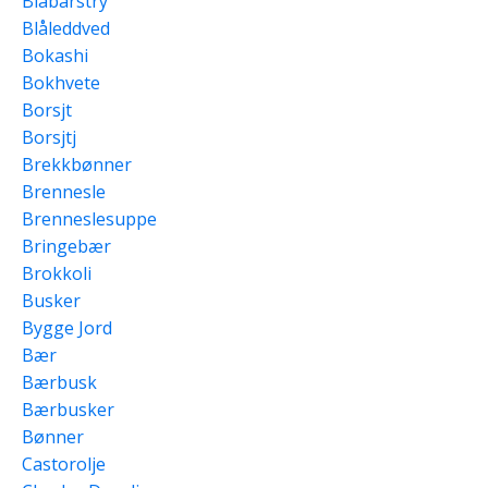
Blåbarstry
Blåleddved
Bokashi
Bokhvete
Borsjt
Borsjtj
Brekkbønner
Brennesle
Brenneslesuppe
Bringebær
Brokkoli
Busker
Bygge Jord
Bær
Bærbusk
Bærbusker
Bønner
Castorolje