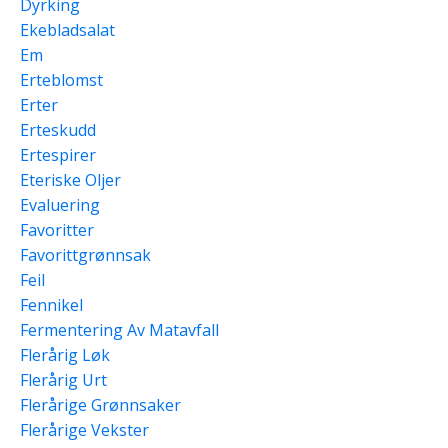
Dyrking
Ekebladsalat
Em
Erteblomst
Erter
Erteskudd
Ertespirer
Eteriske Oljer
Evaluering
Favoritter
Favorittgrønnsak
Feil
Fennikel
Fermentering Av Matavfall
Flerårig Løk
Flerårig Urt
Flerårige Grønnsaker
Flerårige Vekster