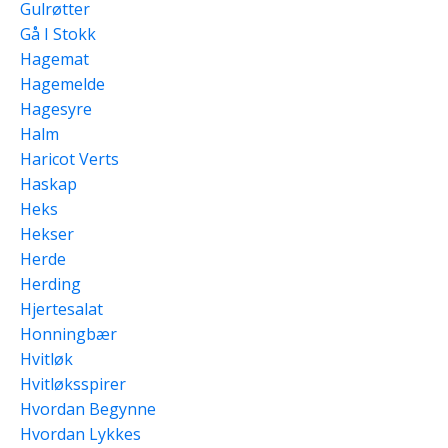
Gulrøtter
Gå I Stokk
Hagemat
Hagemelde
Hagesyre
Halm
Haricot Verts
Haskap
Heks
Hekser
Herde
Herding
Hjertesalat
Honningbær
Hvitløk
Hvitløksspirer
Hvordan Begynne
Hvordan Lykkes