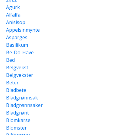
Agurk
Alfalfa
Anisisop
Appelsinmynte
Asparges
Basilikum
Be-Do-Have
Bed
Belgvekst
Belgvekster
Beter
Bladbete
Bladgrønnsak
Bladgrønnsaker
Bladgrønt
Blomkarse
Blomster