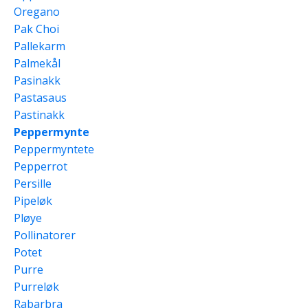
Oregano
Pak Choi
Pallekarm
Palmekål
Pasinakk
Pastasaus
Pastinakk
Peppermynte
Peppermyntete
Pepperrot
Persille
Pipeløk
Pløye
Pollinatorer
Potet
Purre
Purreløk
Rabarbra