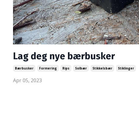
Lag deg nye bærbusker
Bærbusker
Formering
Rips
Solbær
Stikkelsbær
Stiklinger
Apr 05, 2023