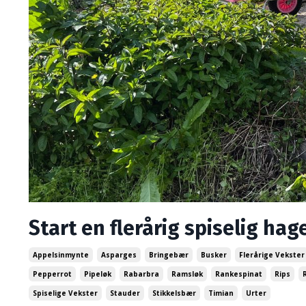
Start en flerårig spiselig hag
Appelsinmynte
Asparges
Bringebær
Busker
Flerårige Vekster
Pepperrot
Pipeløk
Rabarbra
Ramsløk
Rankespinat
Rips
Spiselige Vekster
Stauder
Stikkelsbær
Timian
Urter