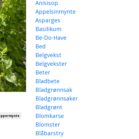
Anisisop
Appelsinmynte
Asparges
Basilikum
Be-Do-Have
Bed
Belgvekst
Belgvekster
Beter
Bladbete
Bladgrønnsak
Bladgrønnsaker
Bladgrønt
Blomkarse
eppermynte
Blomster
Blåbarstry