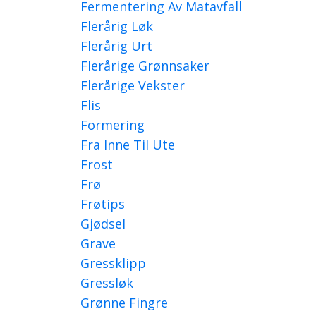
Fermentering Av Matavfall
Flerårig Løk
Flerårig Urt
Flerårige Grønnsaker
Flerårige Vekster
Flis
Formering
Fra Inne Til Ute
Frost
Frø
Frøtips
Gjødsel
Grave
Gressklipp
Gressløk
Grønne Fingre