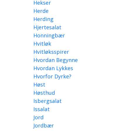
Hekser
Herde
Herding
Hjertesalat
Honningbær
Hvitløk
Hvitløksspirer
Hvordan Begynne
Hvordan Lykkes
Hvorfor Dyrke?
Høst
Høsthud
Isbergsalat
Issalat
Jord
Jordbær