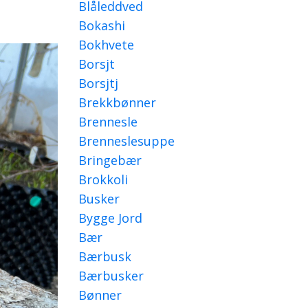
Blåleddved
Bokashi
Bokhvete
Borsjt
Borsjtj
Brekkbønner
Brennesle
Brenneslesuppe
Bringebær
Brokkoli
Busker
Bygge Jord
Bær
Bærbusk
Bærbusker
Bønner