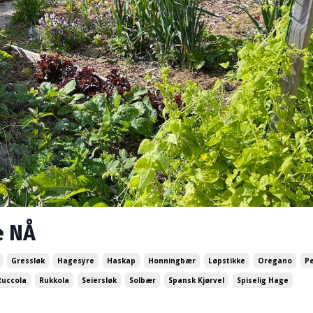
e NÅ
Gressløk
Hagesyre
Haskap
Honningbær
Løpstikke
Oregano
P
Ruccola
Rukkola
Seiersløk
Solbær
Spansk Kjørvel
Spiselig Hage