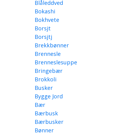
Blåleddved
Bokashi
Bokhvete
Borsjt
Borsjtj
Brekkbønner
Brennesle
Brenneslesuppe
Bringebær
Brokkoli
Busker
Bygge Jord
Bær
Bærbusk
Bærbusker
Bønner