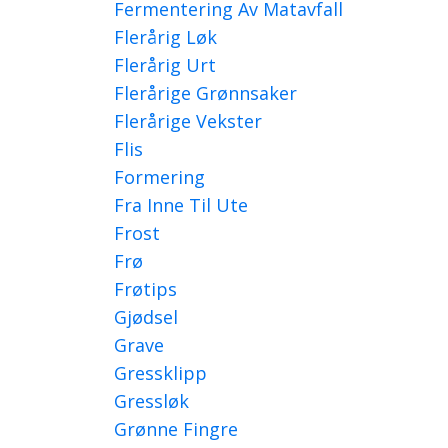
Fermentering Av Matavfall
Flerårig Løk
Flerårig Urt
Flerårige Grønnsaker
Flerårige Vekster
Flis
Formering
Fra Inne Til Ute
Frost
Frø
Frøtips
Gjødsel
Grave
Gressklipp
Gressløk
Grønne Fingre