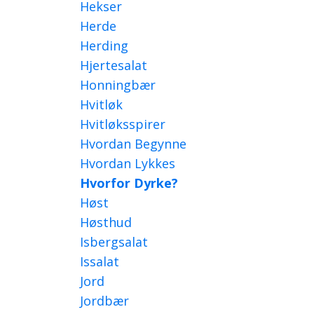
Hekser
Herde
Herding
Hjertesalat
Honningbær
Hvitløk
Hvitløksspirer
Hvordan Begynne
Hvordan Lykkes
Hvorfor Dyrke?
Høst
Høsthud
Isbergsalat
Issalat
Jord
Jordbær