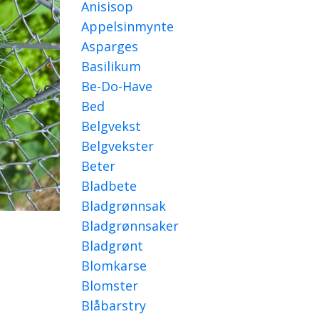
Anisisop
Appelsinmynte
Asparges
Basilikum
Be-Do-Have
Bed
Belgvekst
Belgvekster
Beter
Bladbete
Bladgrønnsak
Bladgrønnsaker
Bladgrønt
Blomkarse
Blomster
Blåbarstry