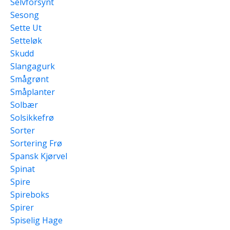
Selvforsynt
Sesong
Sette Ut
Setteløk
Skudd
Slangagurk
Smågrønt
Småplanter
Solbær
Solsikkefrø
Sorter
Sortering Frø
Spansk Kjørvel
Spinat
Spire
Spireboks
Spirer
Spiselig Hage