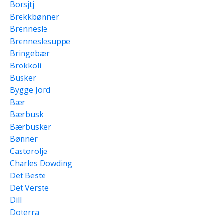
Borsjtj
Brekkbønner
Brennesle
Brenneslesuppe
Bringebær
Brokkoli
Busker
Bygge Jord
Bær
Bærbusk
Bærbusker
Bønner
Castorolje
Charles Dowding
Det Beste
Det Verste
Dill
Doterra