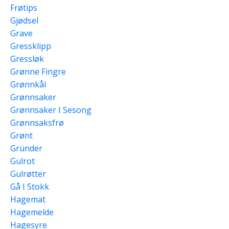
Frøtips
Gjødsel
Grave
Gressklipp
Gressløk
Grønne Fingre
Grønnkål
Grønnsaker
Grønnsaker I Sesong
Grønnsaksfrø
Grønt
Gründer
Gulrot
Gulrøtter
Gå I Stokk
Hagemat
Hagemelde
Hagesyre