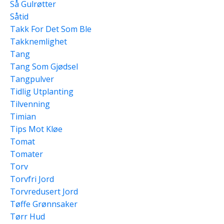
Så Gulrøtter
Såtid
Takk For Det Som Ble
Takknemlighet
Tang
Tang Som Gjødsel
Tangpulver
Tidlig Utplanting
Tilvenning
Timian
Tips Mot Kløe
Tomat
Tomater
Torv
Torvfri Jord
Torvredusert Jord
Tøffe Grønnsaker
Tørr Hud