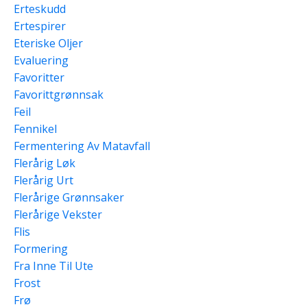
Erteskudd
Ertespirer
Eteriske Oljer
Evaluering
Favoritter
Favorittgrønnsak
Feil
Fennikel
Fermentering Av Matavfall
Flerårig Løk
Flerårig Urt
Flerårige Grønnsaker
Flerårige Vekster
Flis
Formering
Fra Inne Til Ute
Frost
Frø