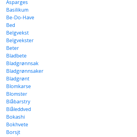
Asparges
Basilikum
Be-Do-Have
Bed
Belgvekst
Belgvekster
Beter
Bladbete
Bladgrønnsak
Bladgrønnsaker
Bladgrønt
Blomkarse
Blomster
Blåbarstry
Blåleddved
Bokashi
Bokhvete
Borsjt