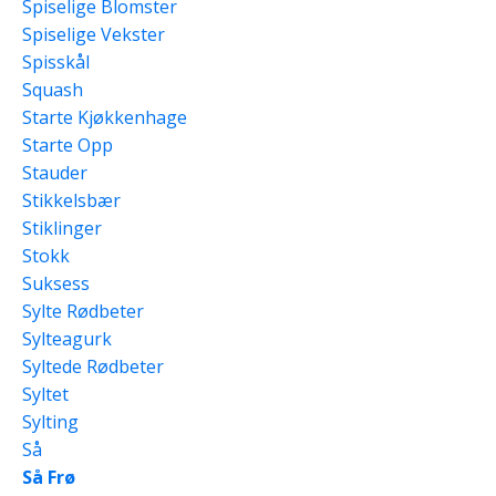
Spiselige Blomster
Spiselige Vekster
Spisskål
Squash
Starte Kjøkkenhage
Starte Opp
Stauder
Stikkelsbær
Stiklinger
Stokk
Suksess
Sylte Rødbeter
Sylteagurk
Syltede Rødbeter
Syltet
Sylting
Så
Så Frø