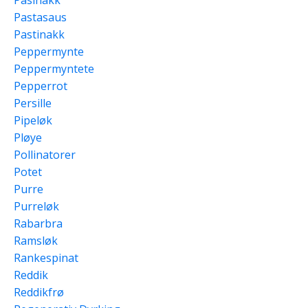
Pastasaus
Pastinakk
Peppermynte
Peppermyntete
Pepperrot
Persille
Pipeløk
Pløye
Pollinatorer
Potet
Purre
Purreløk
Rabarbra
Ramsløk
Rankespinat
Reddik
Reddikfrø