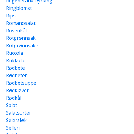
Regenerativ Dyrking
Ringblomst
Rips
Romanosalat
Rosenkål
Rotgrønnsak
Rotgrønnsaker
Ruccola
Rukkola
Rødbete
Rødbeter
Rødbetsuppe
Rødkløver
Rødkål
Salat
Salatsorter
Seiersløk
Selleri