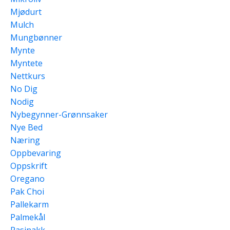
Mjødurt
Mulch
Mungbønner
Mynte
Myntete
Nettkurs
No Dig
Nodig
Nybegynner-Grønnsaker
Nye Bed
Næring
Oppbevaring
Oppskrift
Oregano
Pak Choi
Pallekarm
Palmekål
Pasinakk