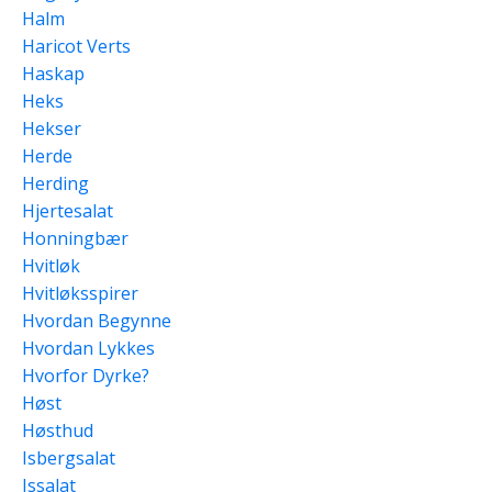
Halm
Haricot Verts
Haskap
Heks
Hekser
Herde
Herding
Hjertesalat
Honningbær
Hvitløk
Hvitløksspirer
Hvordan Begynne
Hvordan Lykkes
Hvorfor Dyrke?
Høst
Høsthud
Isbergsalat
Issalat