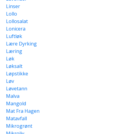
Linser
Lollo
Lollosalat
Lonicera
Luftløk
Lære Dyrking
Læring
Løk
Løksalt
Løpstikke
Løv
Løvetann
Malva
Mangold
Mat Fra Hagen
Matavfall
Mikrogrønt
Mikroliv